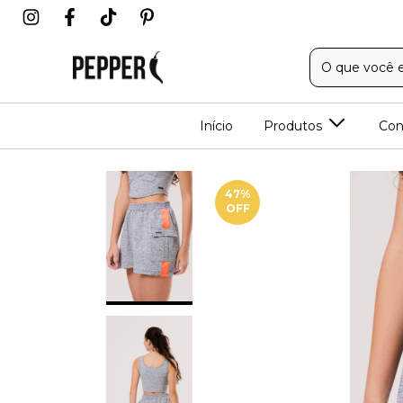
Início
Produtos
Con
47
%
OFF