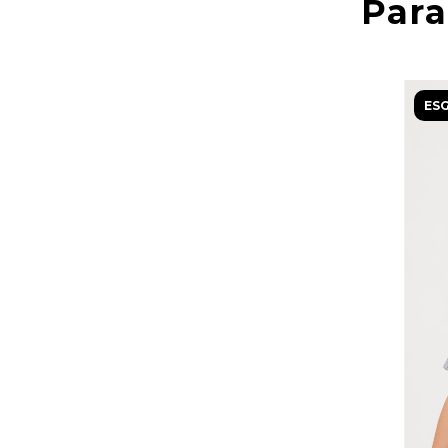
Para
ES