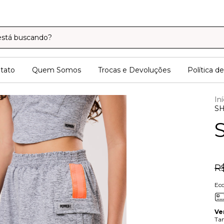
tato
Quem Somos
Trocas e Devoluções
Política d
Iní
S
R
Ec
Ve
Ta