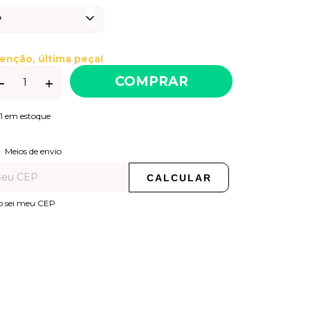
enção, última peça!
1
em estoque
ALTERAR CEP
regas para o CEP:
Meios de envio
CALCULAR
o sei meu CEP