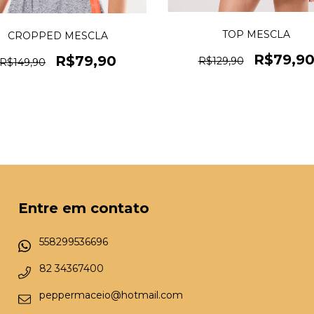
TOP MESCLA
CROPPED MESCLA
R$79,9
R$79,90
R$129,90
R$149,90
Entre em contato
558299536696
82 34367400
peppermaceio@hotmail.com