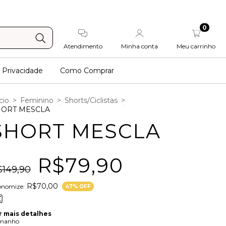
0
Atendimento
Minha conta
Meu carrinho
e Privacidade
Como Comprar
cio
>
Feminino
>
Shorts/Ciclistas
>
HORT MESCLA
SHORT MESCLA
R$79,90
$149,90
R$70,00
onomize:
47
% OFF
r mais detalhes
manho