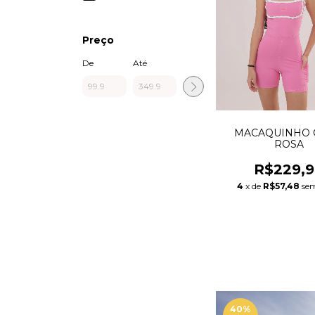
Preço
De
Até
MACAQUINHO 
ROSA
R$229,
4
x de
R$57,48
sem
40
%