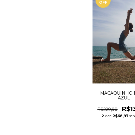
OFF
MACAQUINHO 
AZUL
R$1
R$229,90
2
x de
R$68,97
sem