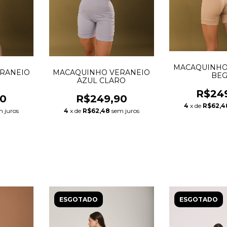
MACAQUINHO
MACAQUINHO VERANEIO
RANEIO
BE
AZUL CLARO
R$24
R$249,90
90
4
x de
R$62,4
4
x de
R$62,48
sem juros
m juros
ESGOTADO
ESGOTADO