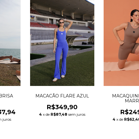
BRISA
MACACÃO FLARE AZUL
MACAQUIN
MAR
R$349,90
37,94
R$24
4
x de
R$87,48
sem juros
 juros
4
x de
R$62,4