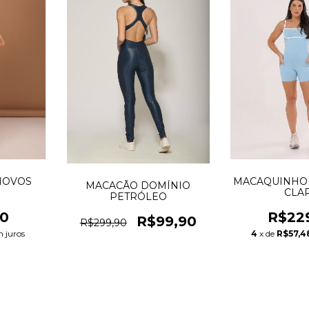
NOVOS
MACAQUINHO 
MACACÃO DOMÍNIO
CLA
PETRÓLEO
90
R$22
R$99,90
R$299,90
 juros
4
x de
R$57,4