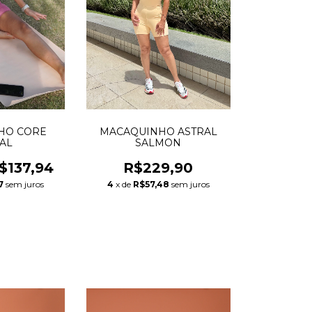
MACAQUINHO ASTRAL
HO CORE
SALMON
AL
R$229,90
$137,94
4
x de
R$57,48
sem juros
7
sem juros