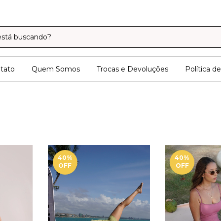
tato
Quem Somos
Trocas e Devoluções
Política d
40
%
40
%
OFF
OFF