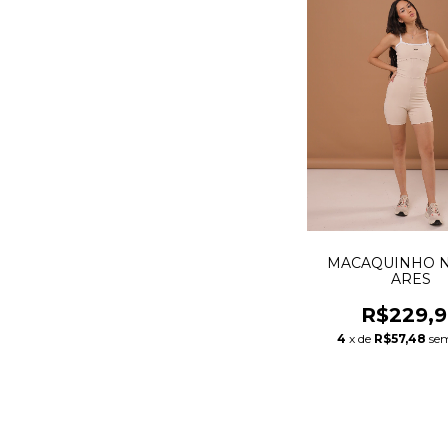
MACAQUINHO 
ARES
R$229,
4
x de
R$57,48
sem