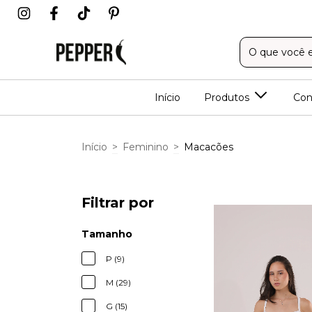
Início
Produtos
Con
Início
>
Feminino
>
Macacões
Filtrar por
Tamanho
P (9)
M (29)
G (15)