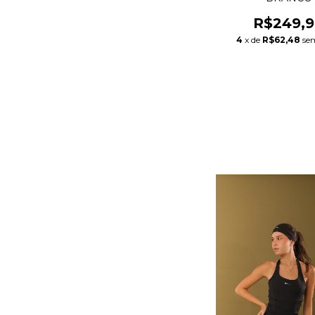
R$249,
4
x de
R$62,48
se