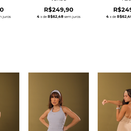
R$249,90
90
R$24
4
x de
R$62,48
sem juros
m juros
4
x de
R$62,4