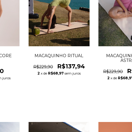
CORE
MACAQUINHO RITUAL
MACAQUIN
ASTR
R$137,94
R$229,90
90
R
R$229,90
2
x de
R$68,97
sem juros
 juros
2
x de
R$68,9