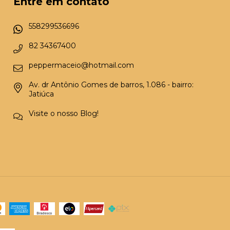
Entre em contato
558299536696
82 34367400
peppermaceio@hotmail.com
Av. dr Antônio Gomes de barros, 1.086 - bairro:
Jatiúca
Visite o nosso Blog!