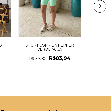
SHORT CORRIDA PEPPER
O
SHORT C
VERDE ÁGUA
R$129
R$83,94
R$139,90