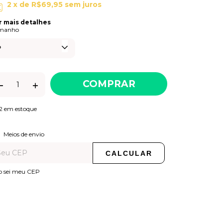
2
x de
R$69,95
sem juros
r mais detalhes
manho
2
em estoque
ALTERAR CEP
regas para o CEP:
Meios de envio
CALCULAR
o sei meu CEP