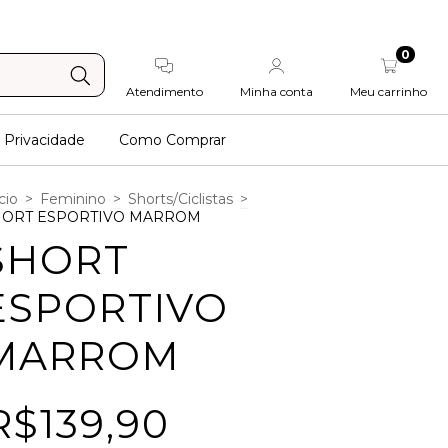
0
Atendimento
Minha conta
Meu carrinho
e Privacidade
Como Comprar
cio
>
Feminino
>
Shorts/Ciclistas
>
HORT ESPORTIVO MARROM
SHORT
ESPORTIVO
MARROM
R$139,90