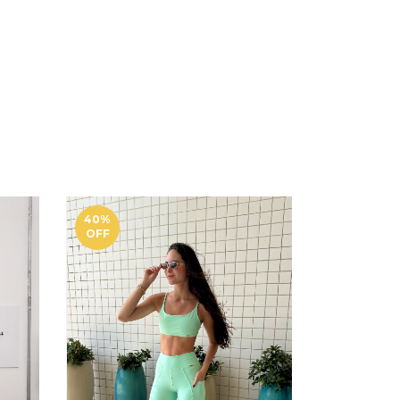
40
%
50
%
OFF
OFF