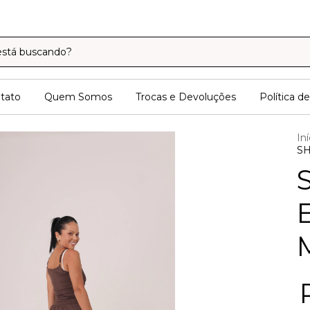
tato
Quem Somos
Trocas e Devoluções
Política d
Iní
S