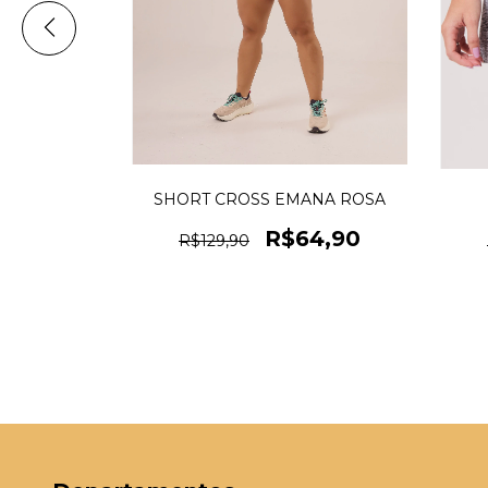
SHORT CROSS EMANA ROSA
 PRETO
R$64,90
90
R$129,90
m juros