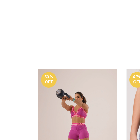
50
%
47
OFF
OF