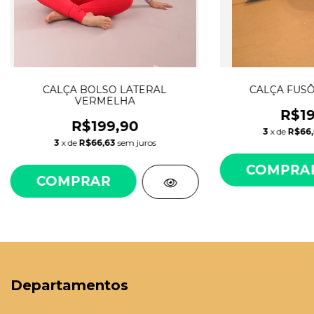
CALÇA BOLSO LATERAL
CALÇA FUS
VERMELHA
R$19
R$199,90
3
x de
R$66
3
x de
R$66,63
sem juros
COMPRA
COMPRAR
Departamentos