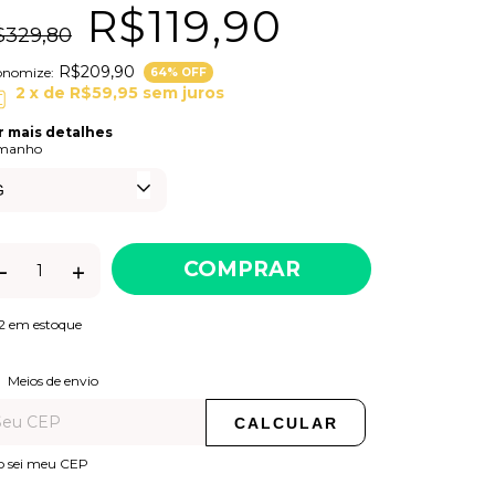
R$119,90
$329,80
R$209,90
onomize:
64
% OFF
2
x de
R$59,95
sem juros
r mais detalhes
manho
2
em estoque
ALTERAR CEP
regas para o CEP:
Meios de envio
CALCULAR
o sei meu CEP