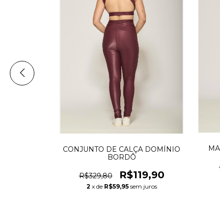
MA
T DOMÍNIO
CONJUNTO DE CALÇA DOMÍNIO
BORDÔ
0
R$119,90
R$329,80
2
x de
R$59,95
sem juros