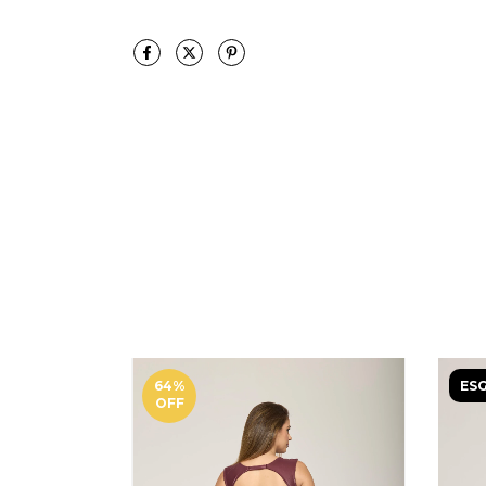
64
%
ES
OFF