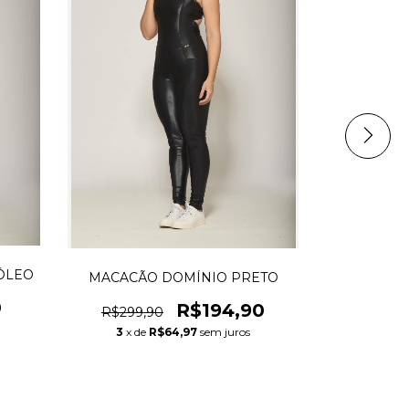
ÓLEO
CONJUNTO
MACACÃO DOMÍNIO PRETO
0
R$194,90
R$299,90
3
x de
R$64,97
sem juros