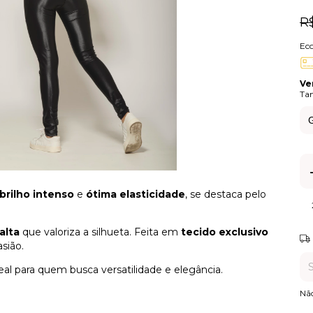
R
Ec
Ve
Ta
brilho intenso
e
ótima elasticidade
, se destaca pelo
alta
que valoriza a silhueta. Feita em
tecido exclusivo
Ent
asião.
deal para quem busca versatilidade e elegância.
Nã