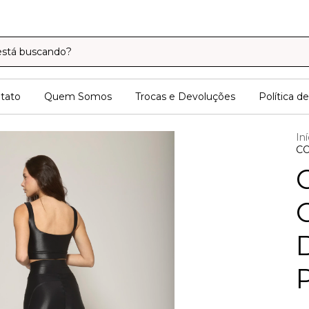
tato
Quem Somos
Trocas e Devoluções
Política d
Iní
CO