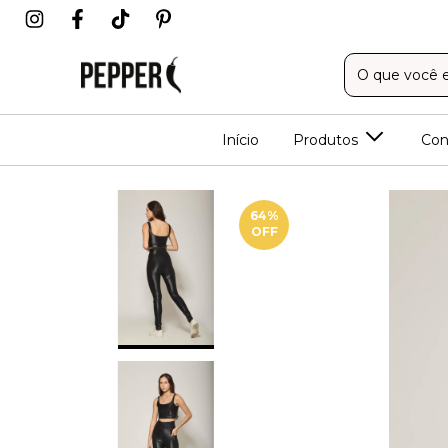
Início
Produtos
Con
64
%
OFF